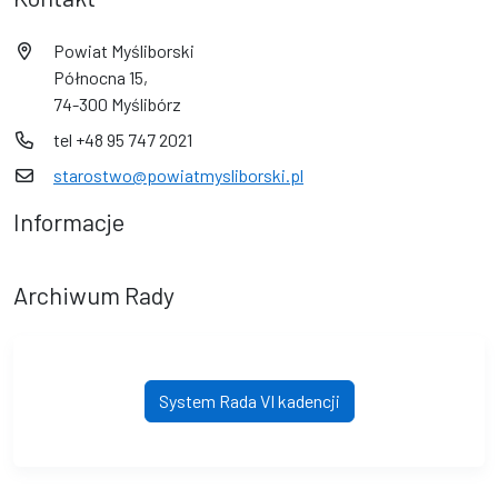
Powiat Myśliborski
Północna 15,
74-300 Myślibórz
tel +48 95 747 2021
starostwo@powiatmysliborski.pl
Informacje
Archiwum Rady
System Rada VI kadencji