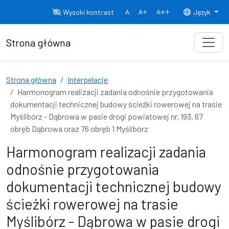
Przejdź do treści
Wysoki kontrast
Język
Normalny rozmiar czcionki
Rozmiar czcionki 150%
Rozmiar czcionki
Strona główna
Strona główna
Interpelacje
Harmonogram realizacji zadania odnośnie przygotowania
dokumentacji technicznej budowy ścieżki rowerowej na trasie
Myślibórz - Dąbrowa w pasie drogi powiatowej nr. 193, 67
obręb Dąbrowa oraz 76 obręb 1 Myślibórz
Harmonogram realizacji zadania
odnośnie przygotowania
dokumentacji technicznej budowy
ścieżki rowerowej na trasie
Myślibórz - Dąbrowa w pasie drogi