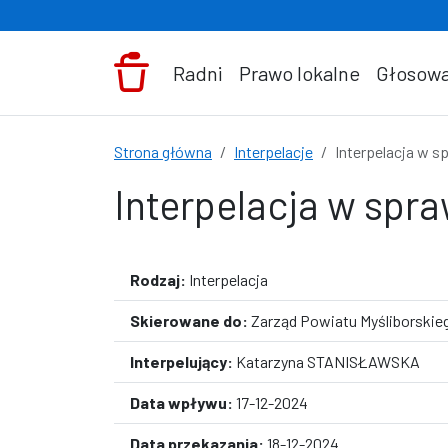
Przejdź do treści
Radni
Prawo lokalne
Głosowa
Strona główna
Interpelacje
Interpelacja w s
Interpelacja w spra
Rodzaj:
Interpelacja
Skierowane do:
Zarząd Powiatu Myśliborskie
Interpelujący:
Katarzyna STANISŁAWSKA
Data wpływu:
17-12-2024
Data przekazania:
18-12-2024