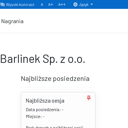
Wysoki kontrast
Język
Normalny rozmiar czcionki
Rozmiar czcionki 150%
Rozmiar czcionki 200%
Nagrania
arlinek Sp. z o.o.
Najbliższe posiedzenia
Najbliższa sesja
Data posiedzenia: -
Miejsce: -
Brak danych o najbliższej sesji