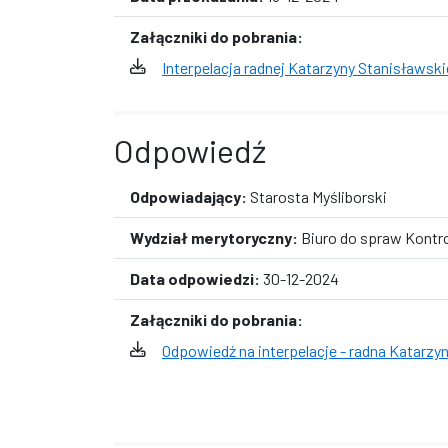
Załączniki do pobrania:
Interpelacja radnej Katarzyny Stanisławski
Odpowiedź
Odpowiadający:
Starosta Myśliborski
Wydział merytoryczny:
Biuro do spraw Kontro
Data odpowiedzi:
30-12-2024
Załączniki do pobrania:
Odpowiedź na interpelacje - radna Katarzy