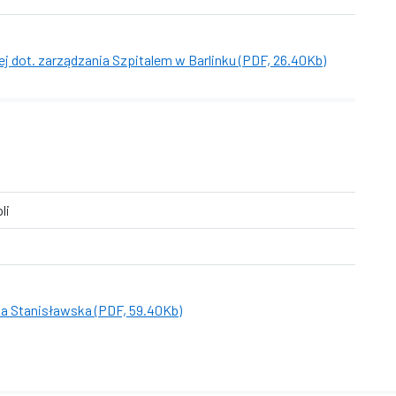
ej dot. zarządzania Szpitalem w Barlinku (PDF, 26.40Kb)
li
na Stanisławska (PDF, 59.40Kb)