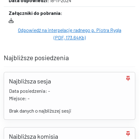
Data odpowiedzi:
18-11-2024
Załączniki do pobrania:
Odpowiedź na interpelację radnego p. Piotra Rygla
(PDF, 173.64Kb)
Najbliższe posiedzenia
Najbliższa sesja
Data posiedzenia: -
Miejsce: -
Brak danych o najbliższej sesji
Najbliższa komisja