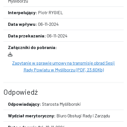
Myśliborzu
Interpelujący:
Piotr RYGIEL
Data wpływu:
06-11-2024
Data przekazania:
06-11-2024
Załączniki do pobrania:
Zapytanie w sprawie umowy na transmisje obrad Sesji
Rady Powiatu w Myśliborzu (PDF, 23.60Kb)
Odpowiedź
Odpowiadający:
Starosta Myśliborski
Wydział merytoryczny:
Biuro Obsługi Rady i Zarządu