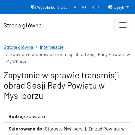
Przejdź do treści
Wysoki kontrast
Język
Normalny rozmiar czcionki
Rozmiar czcionki 150%
Rozmiar czcionki
Strona główna
Strona główna
Interpelacje
Zapytanie w sprawie transmisji obrad Sesji Rady Powiatu w
Myśliborzu
Zapytanie w sprawie transmisji
obrad Sesji Rady Powiatu w
Myśliborzu
Rodzaj:
Zapytanie
Skierowane do:
Starosta Myśliborski, Zarząd Powiatu w